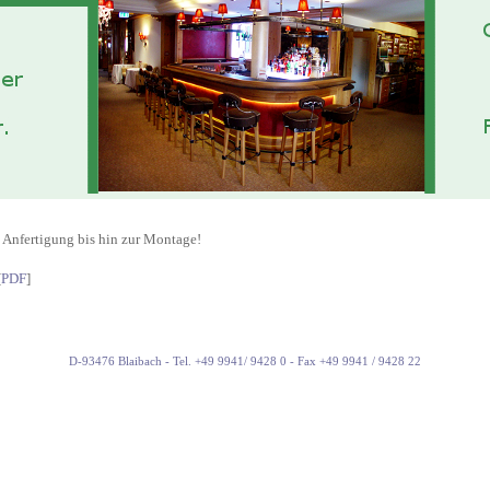
, Anfertigung bis hin zur Montage!
[
PDF
]
D-93476 Blaibach - Tel. +49 9941/ 9428 0 - Fax +49 9941 / 9428 22